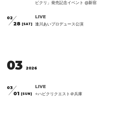
ピクリ」発売記念イベント @新宿
LIVE
02
28
逢川あいプロデュース公演
[SAT]
03
2026
LIVE
03
01
⭐️ハピクリクエスト＠兵庫
[SUN]
LIVE
03
04
HAPPY CREATORS 1st Photobook「はじめてのハ
[WED]
ピクリ」発売記念イベント @赤坂
LIVE
03