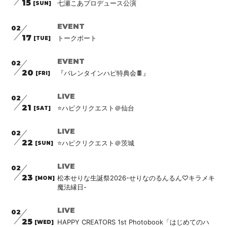
15
七瀬こあプロデュース公演
[SUN]
EVENT
02
17
トークポート
[TUE]
EVENT
02
20
『バレンタインハピ特典会🍫』
[FRI]
LIVE
02
21
⭐️ハピクリクエスト＠仙台
[SAT]
LIVE
02
22
⭐️ハピクリクエスト＠茨城
[SUN]
LIVE
02
23
松本せりな生誕祭2026-せりなのるんるん♡キラメキ
[MON]
魔法縁日-
LIVE
02
25
HAPPY CREATORS 1st Photobook「はじめてのハ
[WED]