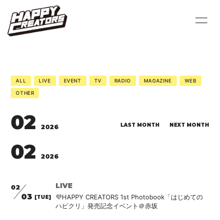
HOME
INFORMATION
PROFILE
SCHEDULE
ALL
LIVE
EVENT
TV
RADIO
MAGAZINE
WEB
OTHER
VIDEO
DISCOGRAPHY
02
BLOG
MOVIE
LAST MONTH
NEXT MONTH
2026
PHOTO
Q&A
02
2026
LIVE
02
03
💜HAPPY CREATORS 1st Photobook「はじめての
[TUE]
ハピクリ」発売記念イベント＠赤坂
会員登録
ログイン