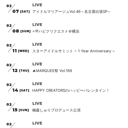
LIVE
02
07
アイドルマリアージュVol.46～名古屋出張SP～
[SAT]
LIVE
02
08
⭐️💜ハピクリクエスト＠横浜
[SUN]
LIVE
02
11
スターアイドルサミット ~ 1 Year Anniversary ~
[WED]
LIVE
02
12
🔥MARQUEE祭 Vol.169
[THU]
LIVE
02
14
HAPPY CREATORSのハッピーバレンタイン！
[SAT]
LIVE
02
15
楠森しゅりプロデュース公演
[SUN]
LIVE
02