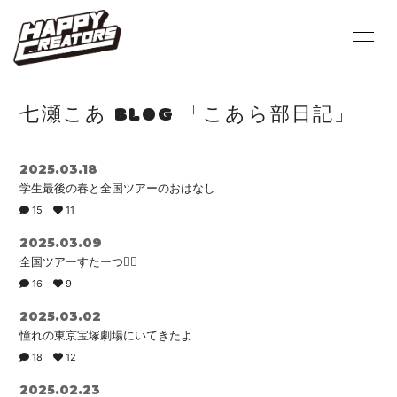
HOME
INFORMATION
七瀬こあ BLOG 「こあら部日記」
PROFILE
SCHEDULE
2025.03.18
VIDEO
DISCOGRAPHY
学生最後の春と全国ツアーのおはなし
15
11
BLOG
MOVIE
2025.03.09
PHOTO
Q&A
全国ツアーすたーつ✌🏻
16
9
2025.03.02
憧れの東京宝塚劇場にいてきたよ
18
12
会員登録
ログイン
2025.02.23