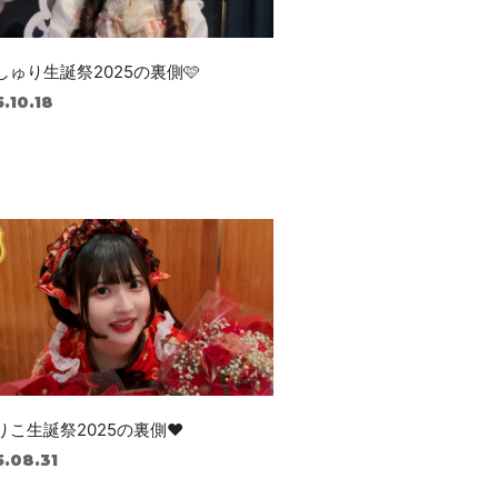
しゅり生誕祭2025の裏側🩷
.10.18
りこ生誕祭2025の裏側❤️
.08.31