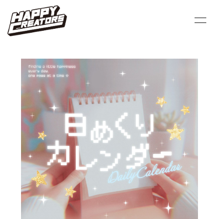
HOME
INFORMATION
PROFILE
SCHEDULE
VIDEO
DISCOGRAPHY
BLOG
MOVIE
PHOTO
Q&A
会員登録
ログイン