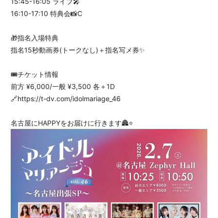
15:45-16:05 ライブ🎤
16:10-17:10 特典会📸C
🎁指名入場特典
指名15秒動画券(トークなし)＋指名写メ券✨
🎟チケット情報
前方 ¥6,000/一般 ¥3,500 各＋1D
🔗https://t-dv.com/idolmariage_46
名古屋にHAPPYをお届けに行きます🏯⭐️