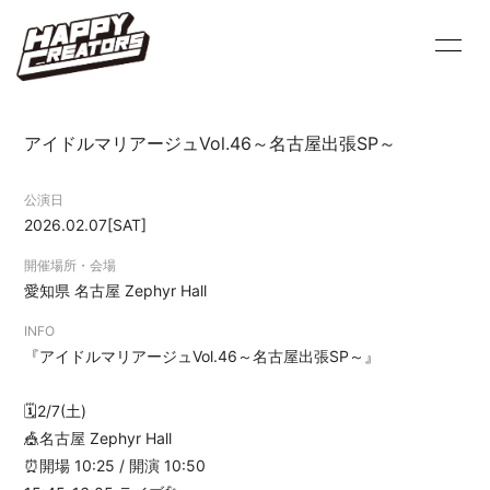
HOME
INFORMATION
アイドルマリアージュVol.46～名古屋出張SP～
PROFILE
SCHEDULE
公演日
VIDEO
DISCOGRAPHY
2026.02.07
[SAT]
BLOG
MOVIE
開催場所・会場
愛知県
名古屋 Zephyr Hall
PHOTO
Q&A
INFO
『アイドルマリアージュVol.46～名古屋出張SP～』
🗓️2/7(土)
🎪名古屋 Zephyr Hall
⏰開場 10:25 / 開演 10:50
会員登録
ログイン