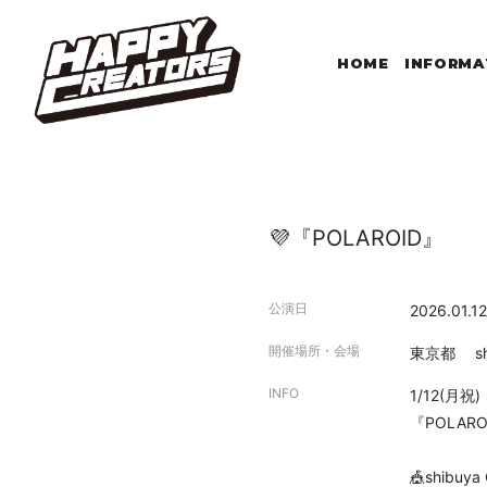
HOME
INFORMA
💜『POLAROID』
公演日
2026.01.12
開催場所・会場
東京都
sh
INFO
1/12(月祝)
『POLARO
🎪shibuy