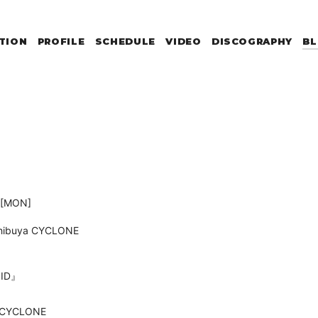
TION
PROFILE
SCHEDULE
VIDEO
DISCOGRAPHY
B
[MON]
ibuya CYCLONE
ID』
a CYCLONE