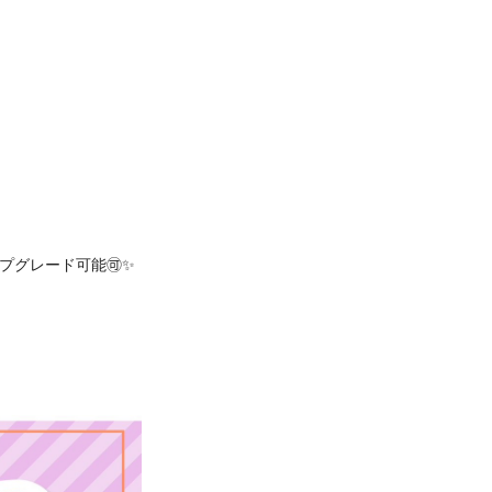
プグレード可能🉑✨