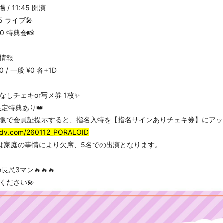
場 / 11:45 開演
:15 ライブ🎤
:30 特典会📸
ト情報
0 / 一般 ¥0 各+1D
なしチェキor写メ券 1枚✨
限定特典あり👑
販で会員証提示すると、指名入特を【指名サインありチェキ券】にアッ
t-dv.com/260112_PORALOID
は家庭の事情により欠席、5名での出演となります。
長尺3マン🔥🔥🔥
ください💫