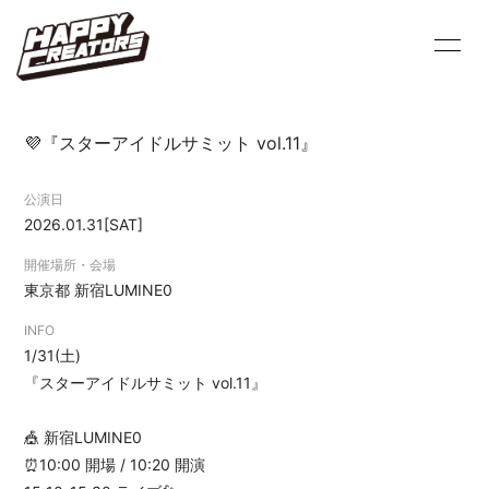
HOME
INFORMATION
💜『スターアイドルサミット vol.11』
PROFILE
SCHEDULE
公演日
VIDEO
DISCOGRAPHY
2026.01.31
[SAT]
BLOG
MOVIE
開催場所・会場
東京都
新宿LUMINE0
PHOTO
Q&A
INFO
1/31(土)
『スターアイドルサミット vol.11』
🎪 新宿LUMINE0
⏰10:00 開場 / 10:20 開演
会員登録
ログイン