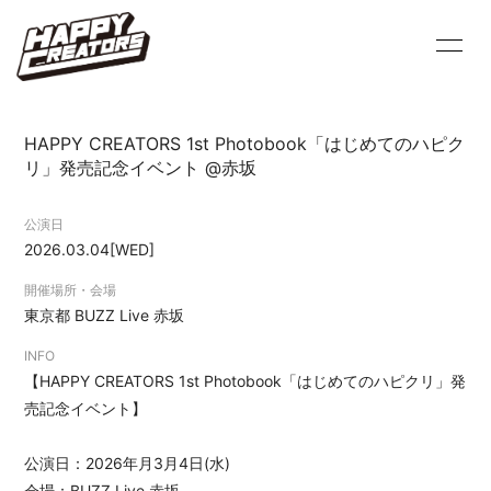
HOME
INFORMATION
HAPPY CREATORS 1st Photobook「はじめてのハピク
PROFILE
SCHEDULE
リ」発売記念イベント @赤坂
VIDEO
DISCOGRAPHY
公演日
2026.03.04
[WED]
BLOG
MOVIE
開催場所・会場
東京都
BUZZ Live 赤坂
PHOTO
Q&A
INFO
【HAPPY CREATORS 1st Photobook「はじめてのハピクリ」発
売記念イベント】
公演日：2026年月3月4日(水)
会員登録
ログイン
会場：BUZZ Live 赤坂