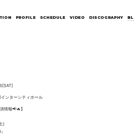
TION
PROFILE
SCHEDULE
VIDEO
DISCOGRAPHY
B
6
[SAT]
川インターシティホール
演情報📢🔥】
土)
G』