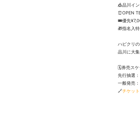
🎪品川イ
⏰OPEN TB
🎟️優先¥7,
🎁指名入
ハピクリの
品川に大集
🗓️券売ス
先行抽選：5/
一般発売：5/
🔗
チケット