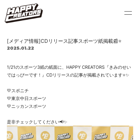
HOME
INFORMATION
[メディア情報]CDリリース記事スポーツ紙掲載📰⭐
PROFILE
SCHEDULE
2025.01.22
VIDEO
DISCOGRAPHY
1/21のスポーツ3紙の紙面に、HAPPY CREATORS『きみのせい
ではっぴーです！』CDリリースの記事が掲載されています⭐️✨
BLOG
MOVIE
💛スポニチ
PHOTO
Q&A
💛東京中日スポーツ
💛ニッカンスポーツ
是非チェックしてください📢✨
会員登録
ログイン