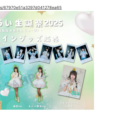
items/67970e51a3297d041278ea65