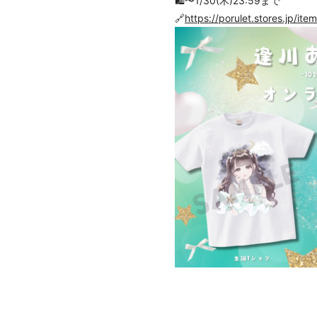
🛍️〜1/30(木)23:59まで
🔗
https://porulet.stores.jp/