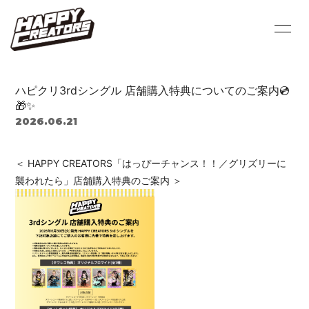
HOME
INFORMATION
ハピクリ3rdシングル 店舗購入特典についてのご案内💿
PROFILE
SCHEDULE
🎁✨
2026.06.21
VIDEO
DISCOGRAPHY
＜ HAPPY CREATORS「はっぴーチャンス！！／グリズリーに
BLOG
MOVIE
襲われたら」店舗購入特典のご案内 ＞
PHOTO
Q&A
会員登録
ログイン